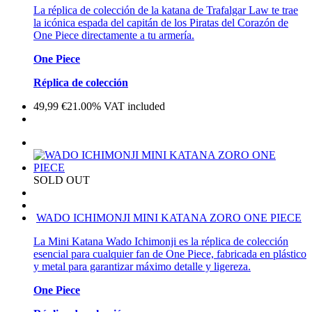
La réplica de colección de la katana de Trafalgar Law te trae
la icónica espada del capitán de los Piratas del Corazón de
One Piece directamente a tu armería.
One Piece
Réplica de colección
49,99
€
21.00%
VAT included
SOLD OUT
WADO ICHIMONJI MINI KATANA ZORO ONE PIECE
La Mini Katana Wado Ichimonji es la réplica de colección
esencial para cualquier fan de One Piece, fabricada en plástico
y metal para garantizar máximo detalle y ligereza.
One Piece