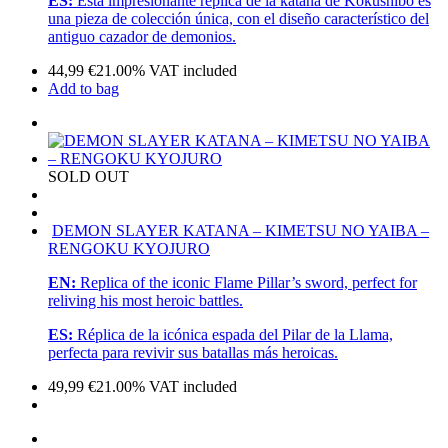
ES:
Esta impresionante réplica de la katana de Kokushibo es
una pieza de colección única, con el diseño característico del
antiguo cazador de demonios.
44,99
€
21.00%
VAT included
Add to bag
SOLD OUT
DEMON SLAYER KATANA – KIMETSU NO YAIBA –
RENGOKU KYOJURO
EN:
Replica of the iconic Flame Pillar’s sword, perfect for
reliving his most heroic battles.
ES:
Réplica de la icónica espada del Pilar de la Llama,
perfecta para revivir sus batallas más heroicas.
49,99
€
21.00%
VAT included