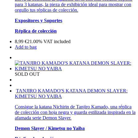
para 3 katanas, la pieza de exhibición ideal para mostrar con
orgullo tus réplicas de colección.
Expositores y Soportes
Réplica de colección
8,99
€
21.00%
VAT included
Add to bag
SOLD OUT
TANJIRO KAMADO'S KATANA DEMON SLAYER:
KIMETSU NO YAIBA
Consigue la katana Nichirin de Tanjiro Kamado, una réplica
de colección con hoja negra y guarda estilizada inspirada en la
afamada serie Demon Slayer.
Demon Slayer / Kimetsu no Yaiba