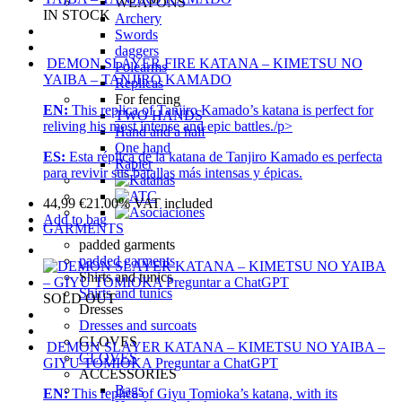
WEAPONS
IN STOCK
Archery
Swords
daggers
DEMON SLAYER FIRE KATANA – KIMETSU NO
Polearms
YAIBA – TANJIRO KAMADO
Replicas
For fencing
EN:
This replica of Tanjiro Kamado’s katana is perfect for
TWO HANDS
reliving his most intense and epic battles./p>
Hand and a half
One hand
ES:
Esta réplica de la katana de Tanjiro Kamado es perfecta
Rapier
para revivir sus batallas más intensas y épicas.
44,99
€
21.00%
VAT included
Add to bag
GARMENTS
padded garments
padded garments
Shirts and tunics
Shirts and tunics
SOLD OUT
Dresses
Dresses and surcoats
GLOVES
DEMON SLAYER KATANA – KIMETSU NO YAIBA –
GLOVES
GIYU TOMIOKA Preguntar a ChatGPT
ACCESSORIES
Bags
EN:
This replica of Giyu Tomioka’s katana, with its