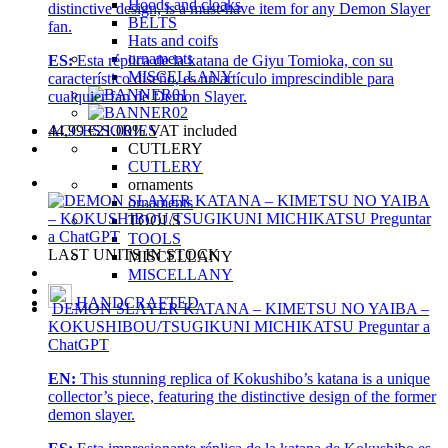
Hoods and cloaks
distinctive design, is a must-have item for any Demon Slayer
BELTS
fan.
Hats and coifs
ornaments
ES:
Esta réplica de la katana de Giyu Tomioka, con su
MISCELLANY
característico diseño, es un artículo imprescindible para
cualquier fan de Demon Slayer.
ACCESSORIES
44,99
€
21.00%
VAT included
CUTLERY
CUTLERY
ornaments
ornaments
TOOLS
TOOLS
LAST UNITS IN STOCK
MISCELLANY
MISCELLANY
HANDCRAFTED
DEMON SLAYER KATANA – KIMETSU NO YAIBA –
KOKUSHIBOU/TSUGIKUNI MICHIKATSU Preguntar a
ChatGPT
EN:
This stunning replica of Kokushibo’s katana is a unique
collector’s piece, featuring the distinctive design of the former
demon slayer.