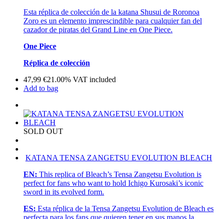
Esta réplica de colección de la katana Shusui de Roronoa
Zoro es un elemento imprescindible para cualquier fan del
cazador de piratas del Grand Line en One Piece.
One Piece
Réplica de colección
47,99
€
21.00%
VAT included
Add to bag
SOLD OUT
KATANA TENSA ZANGETSU EVOLUTION BLEACH
EN:
This replica of Bleach’s Tensa Zangetsu Evolution is
perfect for fans who want to hold Ichigo Kurosaki’s iconic
sword in its evolved form.
ES:
Esta réplica de la Tensa Zangetsu Evolution de Bleach es
perfecta para los fans que quieren tener en sus manos la