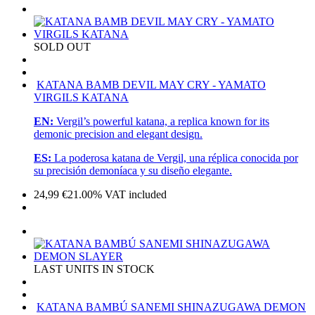
SOLD OUT
KATANA BAMB DEVIL MAY CRY - YAMATO
VIRGILS KATANA
EN:
Vergil’s powerful katana, a replica known for its
demonic precision and elegant design.
ES:
La poderosa katana de Vergil, una réplica conocida por
su precisión demoníaca y su diseño elegante.
24,99
€
21.00%
VAT included
LAST UNITS IN STOCK
KATANA BAMBÚ SANEMI SHINAZUGAWA DEMON