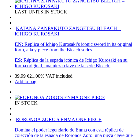
LAST UNITS IN STOCK
KATANA ZANPAKUTO ZANGETSU BLEACH –
ICHIGO KUROSAKI
EN:
Replica of Ichigo Kurosaki’s iconic sword in its original
form, a key piece from the Bleach series.
ES:
Réplica de la espada icónica de Ichigo Kurosaki en su
forma original, una pieza clave de la serie Bleach.
39,99
€
21.00%
VAT included
Add to bag
IN STOCK
RORONOA ZORO'S ENMA ONE PIECE
Domina el poder legendario de Enma con esta réplica de
colección de la espada de Roronoa Zoro, una pieza clave que