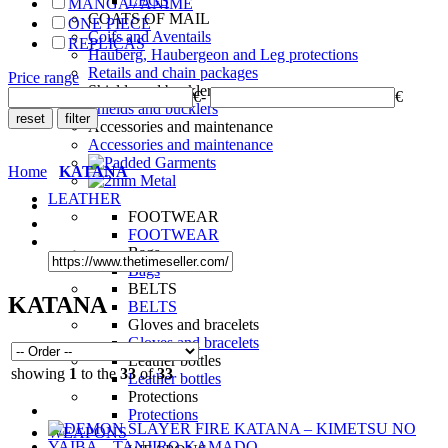
LEGS
MANGA / ANIME
COATS OF MAIL
ONE PIECE
Coifs and Aventails
REPLICAS
Hauberg, Haubergeon and Leg protections
Retails and chain packages
Price range
Shields and bucklers
€
-
€
Shields and bucklers
Accessories and maintenance
Accessories and maintenance
Home
KATANA
LEATHER
FOOTWEAR
FOOTWEAR
Bags
Bags
BELTS
KATANA
BELTS
Gloves and bracelets
Gloves and bracelets
Leather bottles
showing
1
to the
33
of
33
Leather bottles
Protections
Protections
WEAPONS