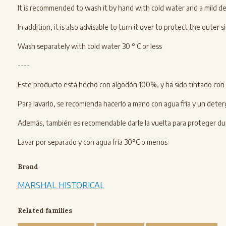
It is recommended to wash it by hand with cold water and a mild dete
In addition, it is also advisable to turn it over to protect the oute
Wash separately with cold water 30 ° C or less
----
Este producto está hecho con algodón 100%, y ha sido tintado con 
Para lavarlo, se recomienda hacerlo a mano con agua fría y un deter
Además, también es recomendable darle la vuelta para proteger dura
Lavar por separado y con agua fría 30°C o menos
Brand
MARSHAL HISTORICAL
Related families