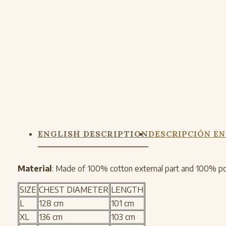
ENGLISH DESCRIPTION
DESCRIPCIÓN EN
Material
: Made of 100% cotton external part and 100% po
SIZE
CHEST DIAMETER
LENGTH
L
128 cm
101 cm
XL
136 cm
103 cm