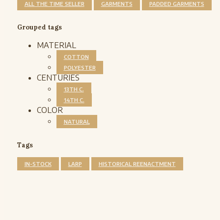
ALL THE TIME SELLER
GARMENTS
PADDED GARMENTS
Grouped tags
MATERIAL
COTTON
POLYESTER
CENTURIES
13TH C.
14TH C.
COLOR
NATURAL
Tags
IN-STOCK
LARP
HISTORICAL REENACTMENT