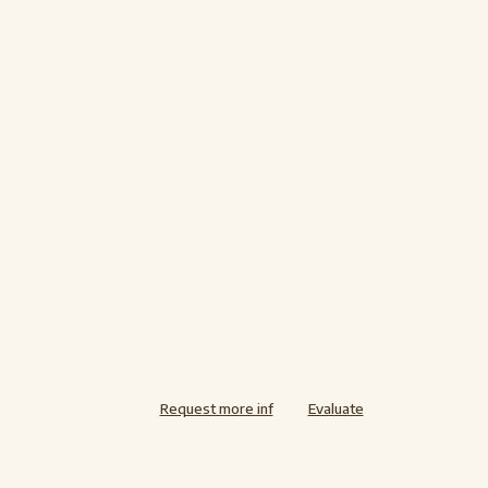
Request more inf
Evaluate