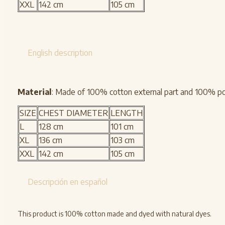
XXL
142 cm
105 cm
English description
Material
: Made of 100% cotton external part and 100% po
SIZE
CHEST DIAMETER
LENGTH
L
128 cm
101 cm
XL
136 cm
103 cm
XXL
142 cm
105 cm
Descripción en español
This product is 100% cotton made and dyed with natural dyes.