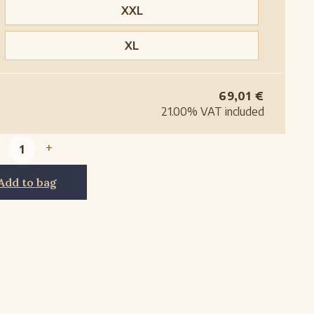
XXL
XL
69,01
€
21.00%
VAT included
+
Add to bag